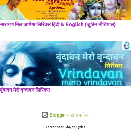
नारायण मिल जायेगा लिरिक्स हिंदी & English (जुबिन नौटियाल)
वृंदावन मेरो वृन्दावन लिरिक्स
Blogger द्वारा संचालित
Latest best Bhajan Lyrics