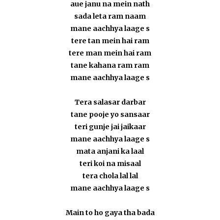
aue janu na mein nath
sada leta ram naam
mane aachhya laage s
tere tan mein hai ram
tere man mein hai ram
tane kahana ram ram
mane aachhya laage s
Tera salasar darbar
tane pooje yo sansaar
teri gunje jai jaikaar
mane aachhya laage s
mata anjani ka laal
teri koi na misaal
tera chola lal lal
mane aachhya laage s
Main to ho gaya tha bada