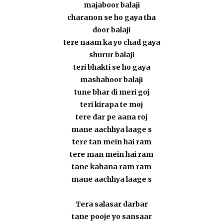
majaboor balaji
charanon se ho gaya tha
door balaji
tere naam ka yo chad gaya
shurur balaji
teri bhakti se ho gaya
mashahoor balaji
tune bhar di meri goj
teri kirapa te moj
tere dar pe aana roj
mane aachhya laage s
tere tan mein hai ram
tere man mein hai ram
tane kahana ram ram
mane aachhya laage s
Tera salasar darbar
tane pooje yo sansaar