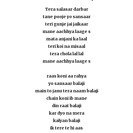
Tera salasar darbar
tane pooje yo sansaar
teri gunje jai jaikaar
mane aachhya laage s
mata anjani ka laal
teri koi na misaal
tera chola lal lal
mane aachhya laage s
raas koni aa rahya
yo sansaar balaji
main to janu tera naam balaji
chain koni ib mane
din raat balaji
kar dyo na mera
kalyan balaji
ik tere te hi aas