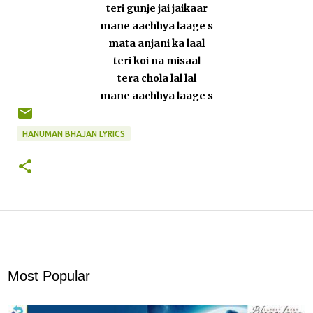
teri gunje jai jaikaar
mane aachhya laage s
mata anjani ka laal
teri koi na misaal
tera chola lal lal
mane aachhya laage s
HANUMAN BHAJAN LYRICS
Most Popular