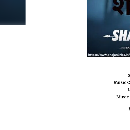
S
Music 
L
Music 