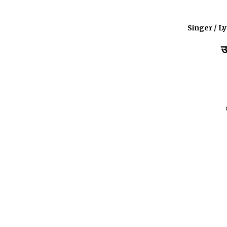
Singer / L
उ