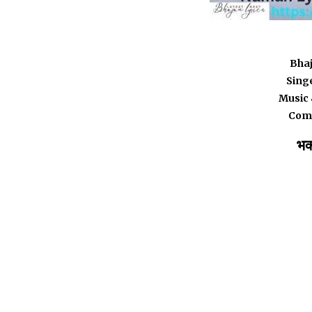
Bhaj
Sing
Music 
Comp
भक