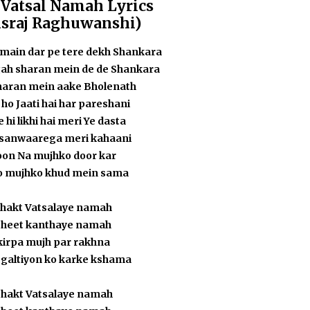
 Vatsal Namah Lyrics
sraj Raghuwanshi)
main dar pe tere dekh Shankara
agah sharan mein de de Shankara
sharan mein aake Bholenath
 ho Jaati hai har pareshani
 hi likhi hai meri Ye dasta
i sanwaarega meri kahaani
oon Na mujhko door kar
o mujhko khud mein sama
hakt Vatsalaye namah
sheet kanthaye namah
kirpa mujh par rakhna
 galtiyon ko karke kshama
hakt Vatsalaye namah