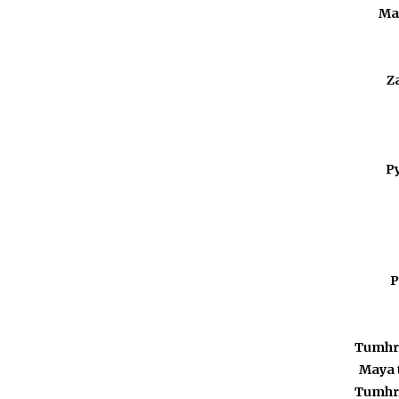
Ma
Z
Py
P
Tumhri
Maya t
Tumhri