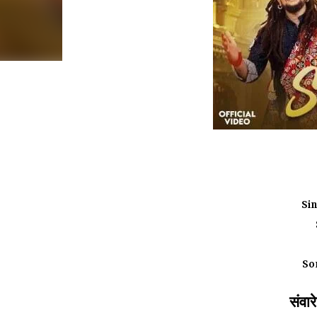
Si
So
संवा