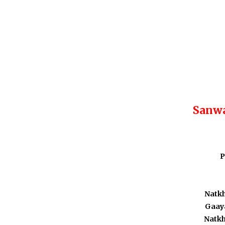
Sanwa
P
Natkh
Gaaya
Natkh