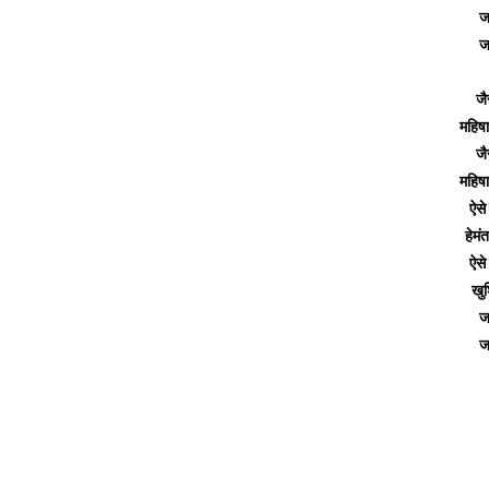
ज
ज
जै
महिषा
जै
महिषा
ऐसे
हेमंत
ऐसे
खुश
ज
ज