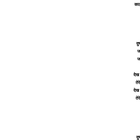
काट 
दु
ज
ज
देख 
ते
देख 
ते
दु