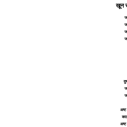
खून स
ज
ज
ज
ज
दु
ज
ज
अष्ट
काट 
अष्ट