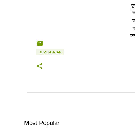
दु
ज
ज
ज
जय
DEVI BHAJAN
Most Popular