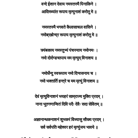
वन्दे ईशान देवाय नमस्तस्मै पिनाकिने ।
आदिमध्यांत रूपाय मृत्युनाशं करोतु मे ॥
नमस्तस्मै भगवते कैलासाचल वासिने ।
नमोब्रह्मेन्द्र रूपाय मृत्युनाशं करोतु मे ॥
त्र्यंबकाय नमस्तुभ्यं पंचस्याय नमोनमः ।
नमो दोर्दण्डचापाय मम मृत्युम् विनाशय ॥
नमोर्धेन्दु स्वरूपाय नमो दिग्वसनाय च ।
नमो भक्तार्ति हन्त्रे च मम मृत्युं विनाशय ॥
देवं मृत्युविनाशनं भयहरं साम्राज्य मुक्ति प्रदम् ।
नाना भूतगणान्वितं दिवि पदैः देवैः सदा सेवितम् ॥
अज्ञानान्धकनाशनं शुभकरं विध्यासु सौख्य प्रदम् ।
सर्व सर्वपति महेश्वर हरं मृत्युंजय भावये ॥