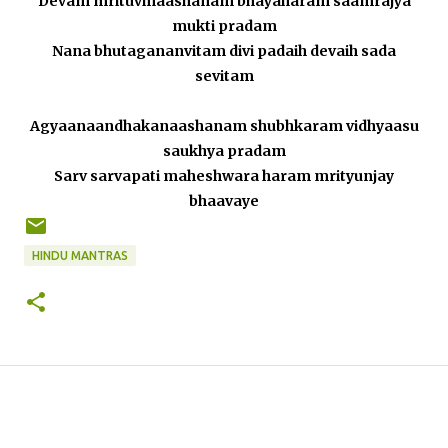
Devam mrituvinaashanam bhayaharam saamrajya
mukti pradam
Nana bhutagananvitam divi padaih devaih sada
sevitam
Agyaanaandhakanaashanam shubhkaram vidhyaasu
saukhya pradam
Sarv sarvapati maheshwara haram mrityunjay
bhaavaye
HINDU MANTRAS