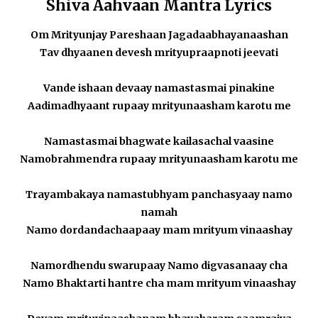
Shiva Aahvaan Mantra Lyrics
Om Mrityunjay Pareshaan Jagadaabhayanaashan
Tav dhyaanen devesh mrityupraapnoti jeevati
Vande ishaan devaay namastasmai pinakine
Aadimadhyaant rupaay mrityunaasham karotu me
Namastasmai bhagwate kailasachal vaasine
Namobrahmendra rupaay mrityunaasham karotu me
Trayambakaya namastubhyam panchasyaay namo
namah
Namo dordandachaapaay mam mrityum vinaashay
Namordhendu swarupaay Namo digvasanaay cha
Namo Bhaktarti hantre cha mam mrityum vinaashay