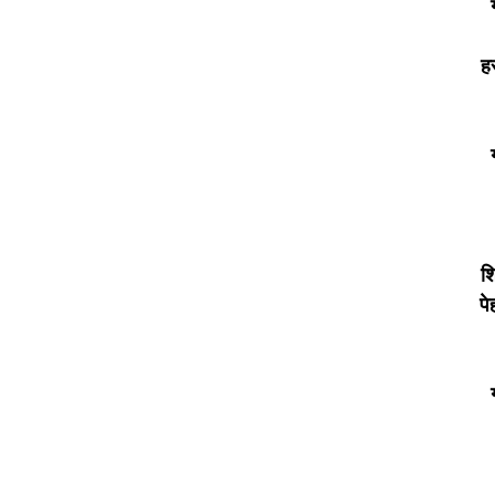
ह
श
पे