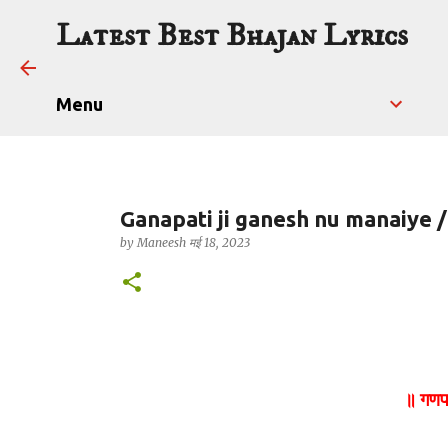
Latest Best Bhajan Lyrics
Menu
Ganapati ji ganesh nu manaiye / गण
by
Maneesh
मई 18, 2023
॥ गणपत