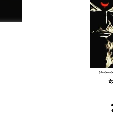
देवों के देव 
दे
व
श