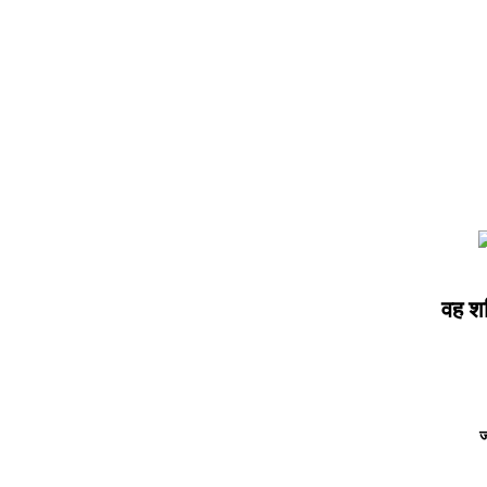
वह शक
ज