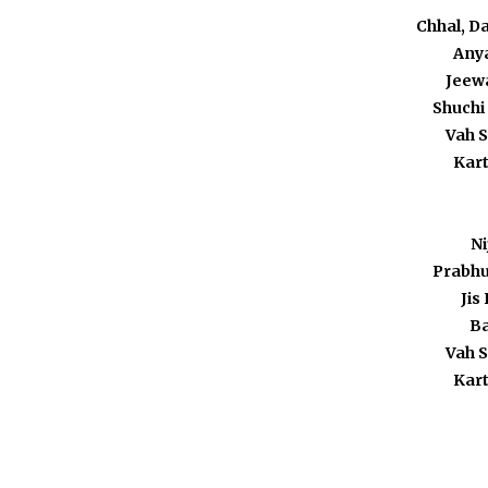
Chhal, D
Anya
Jeew
Shuchi
Vah 
Kart
Ni
Prabhu
Jis
Ba
Vah 
Kart