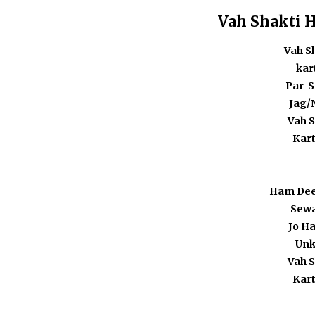
Vah Shakti 
Vah S
kar
Par-S
Jag/
Vah 
Kart
Ham Dee
Sewa
Jo H
Unk
Vah 
Kart