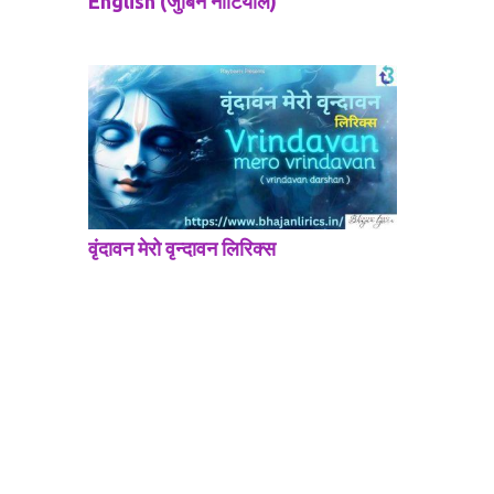
English (जुबिन नौटियाल)
वृंदावन मेरो वृन्दावन लिरिक्स