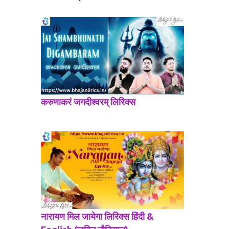
करुणाकरं जगदीश्वरम् लिरिक्स
नारायण मिल जायेगा लिरिक्स हिंदी &