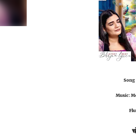
Song 
Music: M
Flu
च